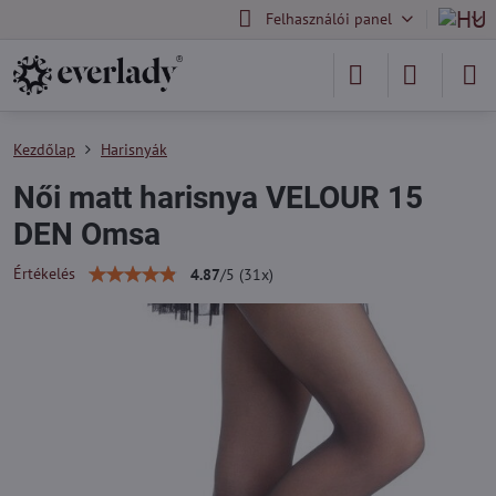
Felhasználói panel
Kezdőlap
Harisnyák
Női matt harisnya VELOUR 15
DEN Omsa
Értékelés
4.87
/
5
(
31
x)