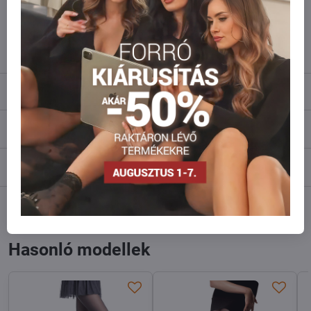
Ne habozzon kapcsolatba lépni velünk, raktárra szállítjuk az árut!
info​@everlady​.eu
Leírás
Vélemények
0
Fórum
0
Facebook
Twitter
Bluesky
Pinterest
Reddit
LinkedIn
WhatsApp
E-
mail
Hasonló modellek