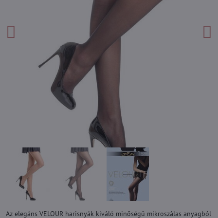
Az elegáns VELOUR harisnyák kiváló minőségű mikroszálas anyagból