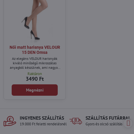
Női matt harisnya VELOUR
15 DEN Omsa
Az elegáns VELOUR harisnyák
kiváló minőségű mikroszálas
anyagból készülnek, ami nagyon
puha tapintásúvá és szakadásállóvá
Raktáron
teszi.
3490 Ft
Megnézni
INGYENES SZÁLLÍTÁS
SZÁLLÍTÁS FUTÁRRAL
19.000 Ft feletti rendelésnél
Gyors és olcsó szállítás