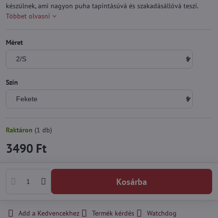
készülnek, ami nagyon puha tapintásúvá és szakadásállóvá teszi.
Többet olvasni
Méret
Szín
Raktáron
(
1
db)
3490 Ft
Kosárba
Add a Kedvencekhez
Termék kérdés
Watchdog