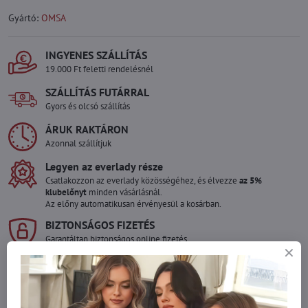
Gyártó:
OMSA
INGYENES SZÁLLÍTÁS
19.000 Ft feletti rendelésnél
SZÁLLÍTÁS FUTÁRRAL
Gyors és olcsó szállítás
ÁRUK RAKTÁRON
Azonnal szállítjuk
Legyen az everlady része
Csatlakozzon az everlady közösségéhez, és élvezze
az 5%
klubelőnyt
minden vásárlásnál.
Az előny automatikusan érvényesül a kosárban.
BIZTONSÁGOS FIZETÉS
Garantáltan biztonságos online fizetés
Szeretne több terméket rendelni mint
amennyi raktáron van?