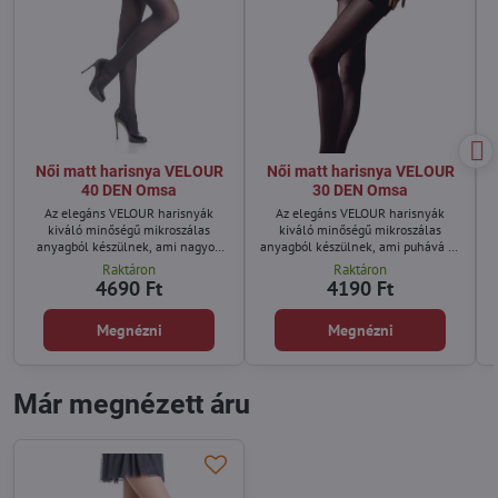
Női matt harisnya VELOUR
Női matt harisnya VELOUR
40 DEN Omsa
30 DEN Omsa
Az elegáns VELOUR harisnyák
Az elegáns VELOUR harisnyák
kiváló minőségű mikroszálas
kiváló minőségű mikroszálas
anyagból készülnek, ami nagyon
anyagból készülnek, ami puhává és
puha tapintásúvá és szakadásállóvá
tartóssá teszi.
Raktáron
Raktáron
teszi.
4690 Ft
4190 Ft
Megnézni
Megnézni
Már megnézett áru