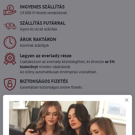
INGYENES SZÁLLÍTÁS
19.000 Ft feletti rendelésnél
SZÁLLÍTÁS FUTÁRRAL
Gyors és olcsó szállítás
ÁRUK RAKTÁRON
Azonnal szállítjuk
Legyen az everlady része
Csatlakozzon az everlady közösségéhez, és élvezze
az 5%
klubelőnyt
minden vásárlásnál.
Az előny automatikusan érvényesül a kosárban.
BIZTONSÁGOS FIZETÉS
Garantáltan biztonságos online fizetés
Szeretne több terméket rendelni mint
amennyi raktáron van?
Ne habozzon kapcsolatba lépni velünk, raktárra szállítjuk az árut!