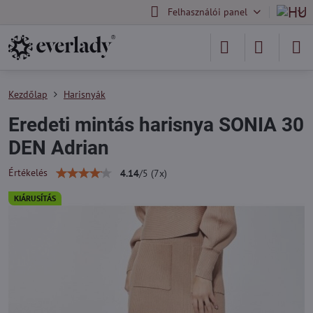
Felhasználói panel
Kezdőlap
Harisnyák
Eredeti mintás harisnya SONIA 30
DEN Adrian
Értékelés
4.14
/
5
(
7
x)
KIÁRUSÍTÁS