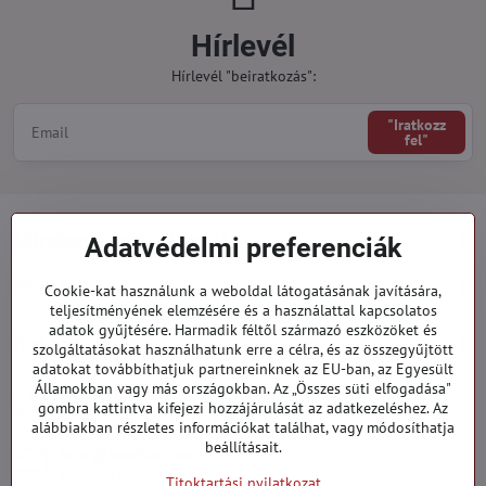
Hírlevél
Hírlevél "beiratkozás":
"Iratkozz
fel"
Minden a vásárlásról
Adatvédelmi preferenciák
Megrendelések
Cookie-kat használunk a weboldal látogatásának javítására,
teljesítményének elemzésére és a használattal kapcsolatos
adatok gyűjtésére. Harmadik féltől származó eszközöket és
Kategóriák
szolgáltatásokat használhatunk erre a célra, és az összegyűjtött
adatokat továbbíthatjuk partnereinknek az EU-ban, az Egyesült
Államokban vagy más országokban. Az „Összes süti elfogadása"
919 060 751
gombra kattintva kifejezi hozzájárulását az adatkezeléshez. Az
Hétfő - Péntek: 09:00 - 15:00 hod.
alábbiakban részletes információkat találhat, vagy módosíthatja
beállításait.
info​@everlady​.eu
Non stop ( 24/7 )
Titoktartási nyilatkozat