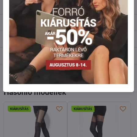
info​@everlady​.eu
Leírás
Vélemények
0
Fórum
0
Facebook
Twitter
Bluesky
Pinterest
Reddit
LinkedIn
WhatsApp
E-
mail
Hasonló modellek
KIÁRUSÍTÁS
KIÁRUSÍTÁS