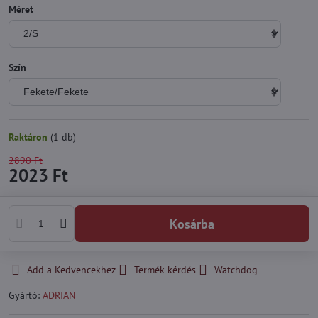
Méret
Szín
Raktáron
(
1
db)
2890 Ft
2023 Ft
Kosárba
Add a Kedvencekhez
Termék kérdés
Watchdog
Gyártó:
ADRIAN