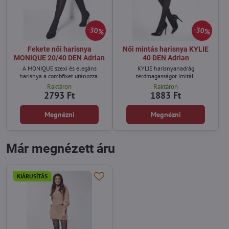
30%
30%
Fekete női harisnya
Női mintás harisnya KYLIE
MONIQUE 20/40 DEN Adrian
40 DEN Adrian
A MONIQUE szexi és elegáns
KYLIE harisnyanadrág
harisnya a combfixet utánozza.
térdmagasságot imitál.
Raktáron
Raktáron
2793 Ft
1883 Ft
Megnézni
Megnézni
Már megnézett áru
KIÁRUSÍTÁS