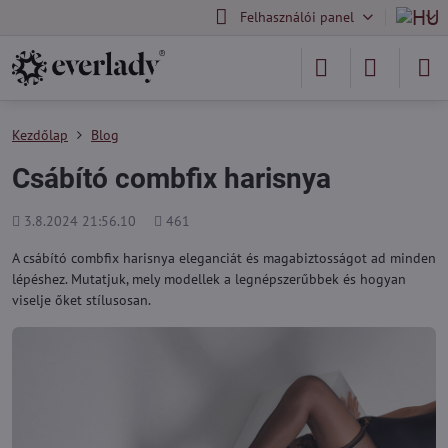
Felhasználói panel
Kezdőlap
Blog
Csábító combfix harisnya
Hozzáadva
Megjelenítések
3.8.2024 21:56.10
461
száma
A csábító combfix harisnya eleganciát és magabiztosságot ad minden
lépéshez. Mutatjuk, mely modellek a legnépszerűbbek és hogyan
viselje őket stílusosan.