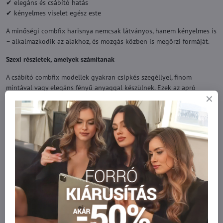
✔ elegáns és csábító hatás
✔ kényelmes viselet egész este
A minőségi combfix harisnya nemcsak látványos, hanem kényelmes is
– alkalmazkodik az alakhoz, és mozgás közben is megőrzi formáját.
Szexi részletek, amelyek számítanak
A csábító combfix modellek gyakran csipkés szegéllyel, finom
mintával vagy elegáns fényű anyaggal készülnek. Ezek az apró
részletek teszik igazán különlegessé a megjelenést.
Tökéletes választás elegáns ruhákhoz, romantikus estékhez vagy
ünnepi alkalmakra. A különböző színek és DEN vastagságok lehetővé
teszik, hogy az alkalomhoz és hangulathoz illő modellt válassz.
Kényelem kompromisszumok nélkül
A modern combfix harisnya ötvözi a csábító megjelenést és a
kényelmet. A rugalmas anyag és a megbízható szilikonpánt biztosítja,
hogy a harisnya egész este a helyén maradjon.
A combfix harisnya szabadságot, magabiztosságot és eleganciát ad
minden lépéshez.