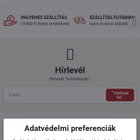
INGYENES SZÁLLÍTÁS
SZÁLLÍTÁS FUTÁRRAL
19.000 Ft feletti rendelésnél
Gyors és olcsó szállítás
Hírlevél
Hírlevél "beiratkozás":
"Iratkozz
fel"
Minden a vásárlásról
Adatvédelmi preferenciák
Megrendelések