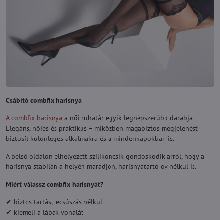
Csábító combfix harisnya
A combfix harisnya
a női ruhatár egyik legnépszerűbb darabja.
Elegáns, nőies és praktikus – miközben magabiztos megjelenést
biztosít különleges alkalmakra és a mindennapokban is.
A belső oldalon elhelyezett szilikoncsík gondoskodik arról, hogy a
harisnya stabilan a helyén maradjon, harisnyatartó öv nélkül is.
Miért válassz combfix harisnyát?
✔ biztos tartás, lecsúszás nélkül
✔ kiemeli a lábak vonalát