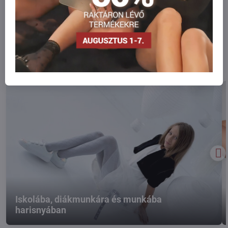
Fórum
(0 hozzászólásokat)
Alternatív hozzászólás:
Iskolába, diákmunkára és munkába
harisnyában